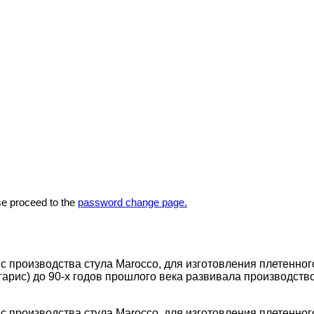
se proceed to the
password change page.
в с производства стула Marocco, для изготовления плетенног
лигарис) до 90-х годов прошлого века развивала производст
в с производства стула Marocco, для изготовления плетенног