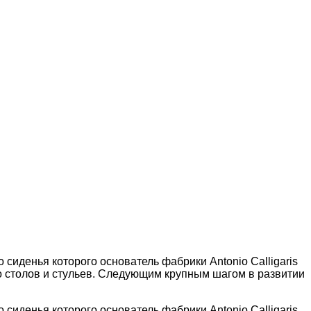
о сиденья которого основатель фабрики Antonio Calligaris
во столов и стульев. Следующим крупным шагом в развитии
о сиденья которого основатель фабрики Antonio Calligaris