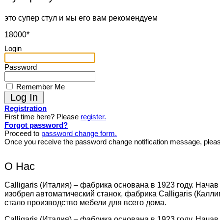
это супер стул и мы его вам рекомендуем
18000*
Login
Password
Remember Me
Registration
First time here? Please
register.
Forgot password?
Proceed to
password change form.
Once you receive the password change notification message, plea
О Нас
Calligaris (Италия) – фабрика основана в 1923 году. Нача
изобрел автоматический станок, фабрика Calligaris (Кал
стало производство мебели для всего дома.
Calligaris (Италия) – фабрика основана в 1923 году. Нача